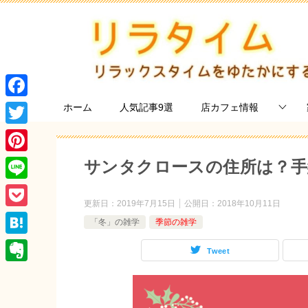
F
ホーム
人気記事9選
店カフェ情報
a
T
c
w
P
サンタクロースの住所は？手
e
i
i
L
b
t
更新日：
2019年7月15日
公開日：
2018年10月11日
n
i
o
P
t
「冬」の雑学
季節の雑学
t
n
o
o
e
H
e
Tweet
e
k
c
r
a
r
E
k
t
e
v
e