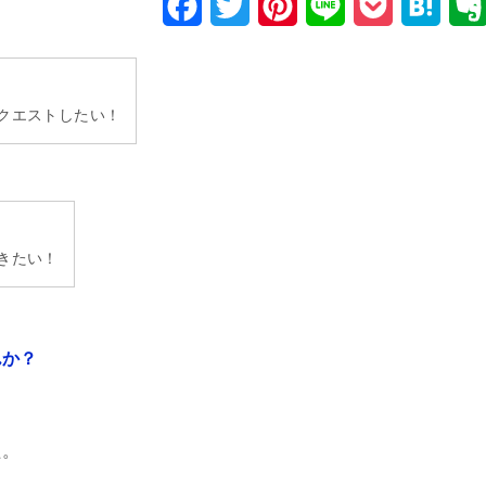
F
T
P
L
P
H
a
w
i
i
o
a
c
i
n
n
c
t
クエストしたい！
e
t
t
e
k
e
b
t
e
e
n
o
e
r
t
a
o
r
e
きたい！
k
s
t
んか？
と
た。