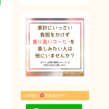
E
v
e
r
n
o
t
e
LINE@で
情報発信中！