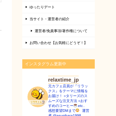
ゆったりデート
当サイト・運営者の紹介
運営者/免責事項/著作権について
お問い合わせ【お気軽にどうぞ！】
インスタグラム更新中
relaxtime_jp
元カフェ店員が『リラッ
クス』をテーマに情報を
お届け！
○タリーズのス
ムーズな注文方法
○おす
すめのコーヒー
etc..
ㅤㅤㅤㅤㅤㅤㅤㅤㅤ
感想要望DMまで
ㅤㅤㅤㅤ
運営
者 @asugihara1998
ㅤㅤㅤㅤ