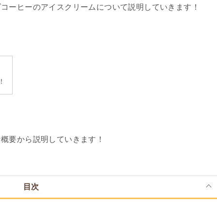
ズコーヒーのアイスクリームについて説明していきます！
e
t
t
e
k
e
b
t
e
e
n
o
e
r
t
a
o
r
e
k
s
！
t
な概要から説明していきます！
目次