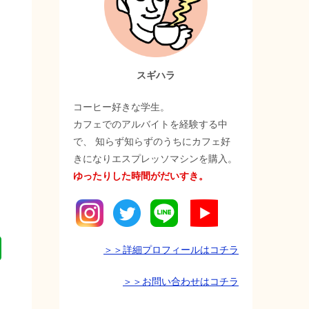
スギハラ
コーヒー好きな学生。
カフェでのアルバイトを経験する中
で、 知らず知らずのうちにカフェ好
きになりエスプレッソマシンを購入。
ゆったりした時間がだいすき。
E
＞＞詳細プロフィールはコチラ
v
＞＞お問い合わせはコチラ
e