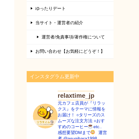
ゆったりデート
当サイト・運営者の紹介
運営者/免責事項/著作権について
お問い合わせ【お気軽にどうぞ！】
インスタグラム更新中
relaxtime_jp
元カフェ店員が『リラッ
クス』をテーマに情報を
お届け！
○タリーズのス
ムーズな注文方法
○おす
すめのコーヒー
etc..
ㅤㅤㅤㅤㅤㅤㅤㅤㅤ
感想要望DMまで
ㅤㅤㅤㅤ
運営
者 @asugihara1998
ㅤㅤㅤㅤ