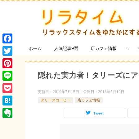
F
ホーム
人気記事9選
店カフェ情報
a
T
c
w
P
隠れた実力者！タリーズに
e
i
i
L
b
t
更新日：
2019年7月15日
公開日：
2018年6月19日
n
i
o
P
t
タリーズコーヒー
店カフェ情報
t
n
o
o
e
H
e
Tweet
e
k
c
r
a
r
E
k
t
e
v
e