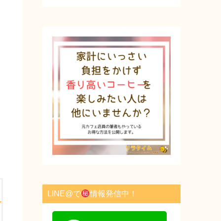
r
n
o
t
e
LINE@で
情報発信中！