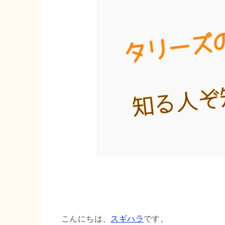
e
s
e
t
n
t
r
a
n
o
t
e
こんにちは、
スギハラ
です。