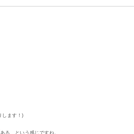
りします！)
類
ある、という感じですね。