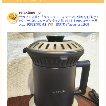
relaxtime_jp
元カフェ店員が『リラックス』をテーマに情報をお届け！
○タリーズのスムーズな注文方法
○おすすめのコーヒー
etc..
ㅤㅤㅤㅤㅤㅤㅤㅤㅤ
感想要望DMまで
ㅤㅤㅤㅤ
運営者 @asugihara1998
ㅤㅤㅤㅤ