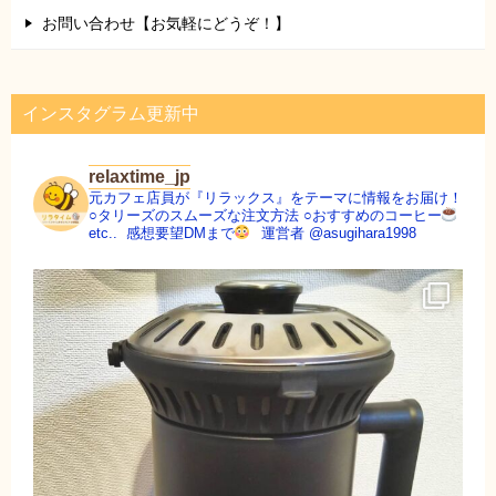
お問い合わせ【お気軽にどうぞ！】
インスタグラム更新中
relaxtime_jp
元カフェ店員が『リラックス』をテーマに情報をお届け！
○タリーズのスムーズな注文方法
○おすすめのコーヒー
etc..
ㅤㅤㅤㅤㅤㅤㅤㅤㅤ
感想要望DMまで
ㅤㅤㅤㅤ
運営者 @asugihara1998
ㅤㅤㅤㅤ